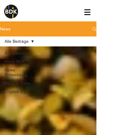
News
Alle Beiträge
Alle Beiträge
News BDK
News
Entwicklung
Tipps & Tricks
Logistik 4.0