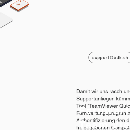
support@bdk.ch
​Damit wir uns rasch u
Supportanliegen kümme
Tool "TeamViewer Quic
Fernwart
Fernwartungsprogramm 
Authentifizierung den d
Team Vi
freigegebenen Compute