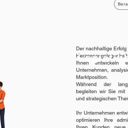
Bera
Der nachhaltige Erfolg
Logistik
Herzensangelegenheit
Ihnen entwickeln 
Unternehmen, analysi
Marktposition.
Während der langj
begleiten wir Sie mit 
und strategischen Th
Ihr Unternehmen entwic
optimieren Ihre admin
Ihren Kunden neue 