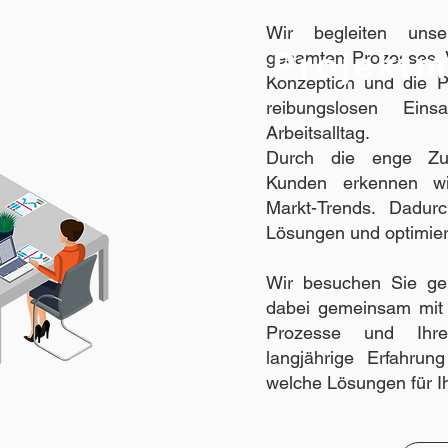
Wir begleiten un
Projekt
gesamten Prozesses. V
Konzeption und die P
reibungslosen Ein
Arbeitsalltag.
Durch die enge Zu
Kunden erkennen wir
Markt-Trends. Dadurc
Lösungen und optimier
​Wir besuchen Sie ge
dabei gemeinsam mit 
Prozesse und Ihr
langjährige Erfahrun
welche Lösungen für I