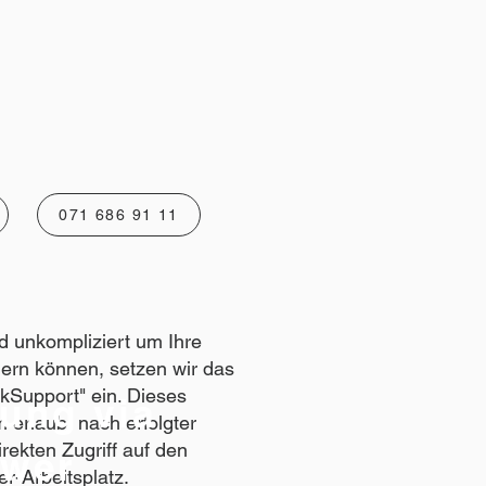
071 686 91 11
nd unkompliziert um Ihre
rn können, setzen wir das
kSupport" ein. Dieses
ung via
erlaubt nach erfolgter
irekten Zugriff auf den
ewer
r-Arbeitsplatz.