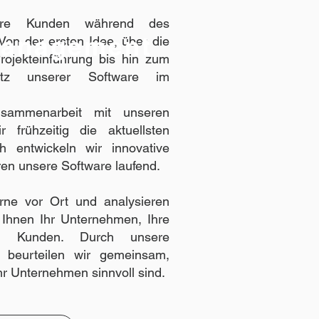
sere Kunden während des
management
on der ersten Idee, über die
rojekteinführung bis hin zum
satz unserer Software im
sammenarbeit mit unseren
 frühzeitig die aktuellsten
h entwickeln wir innovative
en unsere Software laufend.
rne vor Ort und analysieren
Ihnen Ihr Unternehmen, Ihre
e Kunden. Durch unsere
g beurteilen wir gemeinsam,
hr Unternehmen sinnvoll sind.