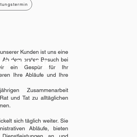
tungstermin
 unserer Kunden ist uns eine
beratung
. Ab dem ersten Besuch bei
wir ein Gespür für Ihr
eren Ihre Abläufe und Ihre
ährigen Zusammenarbeit
Rat und Tat zu alltäglichen
emen.
kelt sich täglich weiter. Sie
istrativen Abläufe, bieten
Dienstleistungen an und