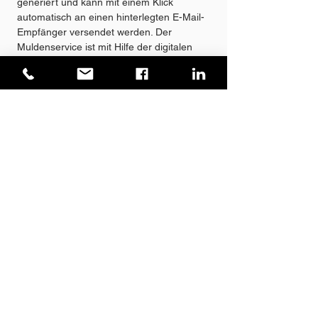
generiert und kann mit einem Klick
automatisch an einen hinterlegten E-Mail-
Empfänger versendet werden. Der
Muldenservice ist mit Hilfe der digitalen
Abläufe schnell, unkompliziert, fehlerfrei
und ohne Papierchaos vollbracht.
PDF DOWNLOAD
IST IHR INTERESSE GEWECKT?
DANN STARTEN SIE MIT UNS IN
DIE ZUKUNFT!