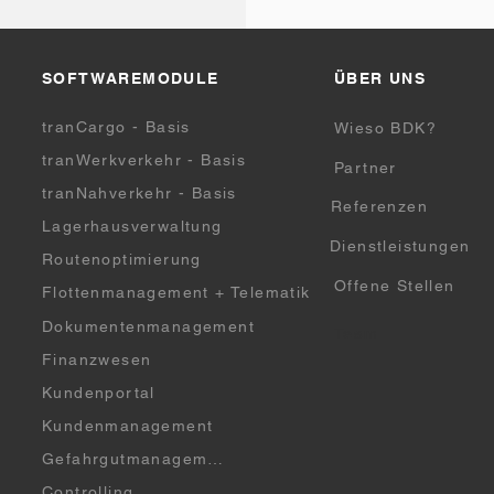
SOFTWAREMODULE
ÜBER UNS
tranCargo - Basis
Wieso BDK?
tranWerkverkehr - Basis
Partner
tranNahverkehr - Basis
Referenzen
Lagerhausverwaltung
Dienstleistungen
Routenoptimierung
Offene Stellen
Flottenmanagement + Telematik
Dokumentenmanagement
Team
Finanzwesen
Kundenportal
Kundenmanagement
Gefahrgutmanagement
Controlling