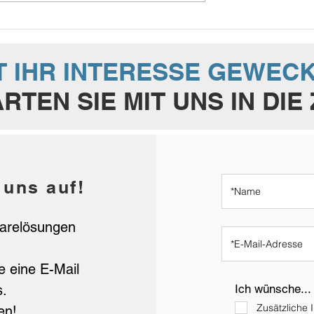
he:
Softwarekenntnisse auf
ung für
LinkedIn hinzufügen
n
T IHR INTERESSE GEWEC
RTEN SIE MIT UNS IN DIE
 uns auf!
warelösungen
e eine E-Mail
s.
Ich wünsche...
Zusätzliche 
en!