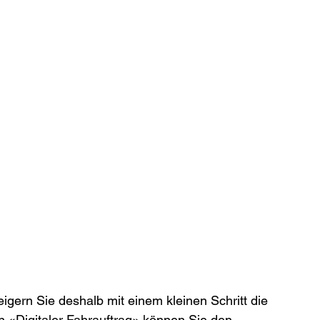
eigern Sie deshalb mit einem kleinen Schritt die 
on «Digitaler Fahrauftrag» können Sie den 