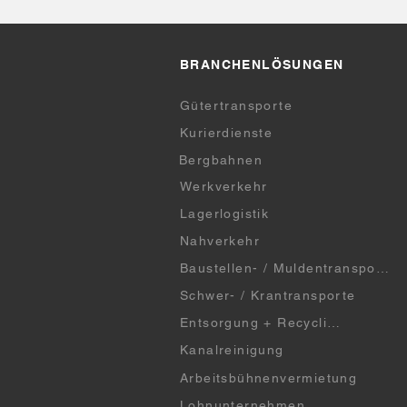
BRANCHENLÖSUNGEN
Gütertransporte
Kurierdienste
Bergbahnen
Werkverkehr
Lagerlogistik
Nahverkehr
Baustellen- / Muldentransporte
Schwer- / Krantransporte
Entsorgung + Recycling
Kanalreinigung
Arbeitsbühnenvermietung
Lohnunternehmen